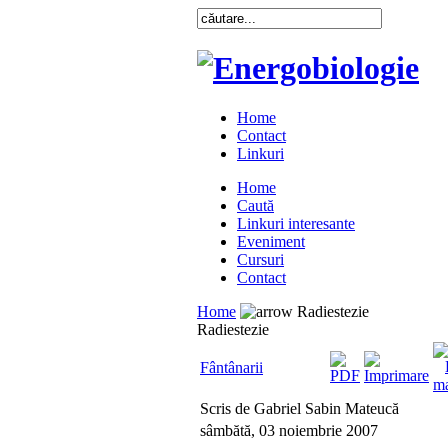
Home
Contact
Linkuri
Home
Caută
Linkuri interesante
Eveniment
Cursuri
Contact
Home
Radiestezie
Radiestezie
Fântânarii
Scris de Gabriel Sabin Mateucă
sâmbătă, 03 noiembrie 2007