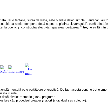
ţă. Iar o fântână, sursă de viaţă, este o zidire deloc simplă. Fântânarii au fo
eosebit ca altele, comportă două aspecte: găsirea „izvoraşului”, taină aflată î
er la ucenic şi construcţia efectivă, repararea, curăţarea, întreţinerea fântânii
ţională montată pe o purtătoare energetică. De fapt acesta conţine trei elemen
lizată mental,
pe două nivele: memorie şi/sau programe,
osibile căi: procedeul creaţiei şi aport (individual sau colectiv).