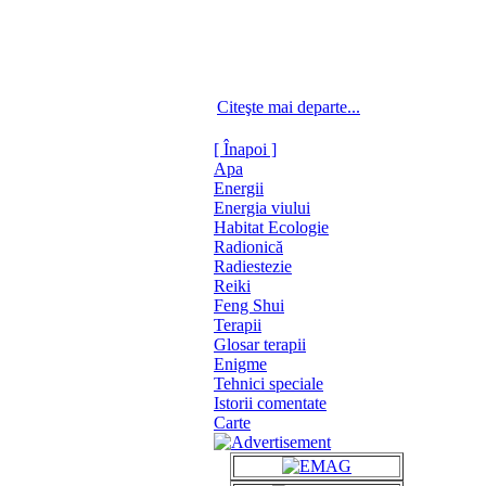
Citeşte mai departe...
[ Înapoi ]
Apa
Energii
Energia viului
Habitat Ecologie
Radionică
Radiestezie
Reiki
Feng Shui
Terapii
Glosar terapii
Enigme
Tehnici speciale
Istorii comentate
Carte