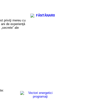
st priviţi mereu cu
n ani de experienţă
, „secrete” ale
te: