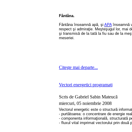
Fântâna.
Fântâna înseamnă apă, şi
APA
înseamnă via
respect şi admiraţie. Meşteşugul lor, mai d
şi transmisă de la tată la fiu sau de la meşt
meseriei.
Citeşte mai departe...
Vectori energetici programaţi
Scris de Gabriel Sabin Mateucă
miercuri, 05 noiembrie 2008
Vectorul energetic este o structură informa
- purtătoarea: o concentrare de energie rea
- componenta informaţională, structurată 
- fluxul vital imprimat vectorului prin două p