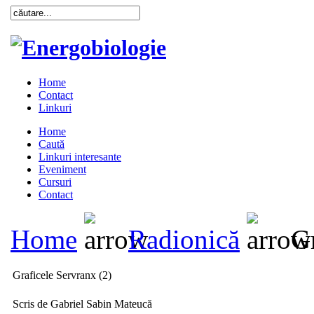
Home
Contact
Linkuri
Home
Caută
Linkuri interesante
Eveniment
Cursuri
Contact
Home
Radionică
Gr
Graficele Servranx (2)
Scris de Gabriel Sabin Mateucă