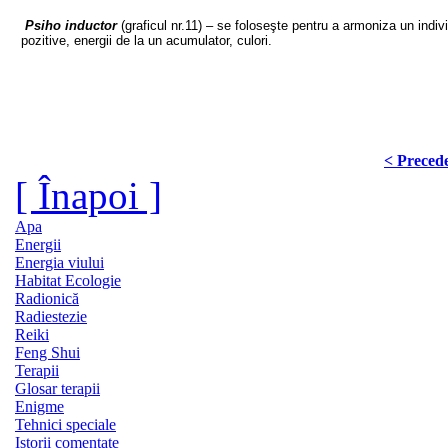
Psiho inductor
(graficul nr.11) – se foloseşte pentru a armoniza un indivi
pozitive, energii de la un acumulator, culori.
< Preced
[ Înapoi ]
Apa
Energii
Energia viului
Habitat Ecologie
Radionică
Radiestezie
Reiki
Feng Shui
Terapii
Glosar terapii
Enigme
Tehnici speciale
Istorii comentate