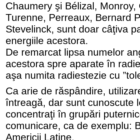
Chaumery şi Bélizal, Monroy, 
Turenne, Perreaux, Bernard Pa
Stevelinck, sunt doar câţiva p
energiile acestora.
De remarcat lipsa numelor ang
acestora spre aparate în radie
aşa numita radiestezie cu ”tol
Ca arie de răspândire, utiliza
întreagă, dar sunt cunoscute l
concentraţi în grupări puternic
comunicare, ca de exemplu: Bel
Americii Latine.