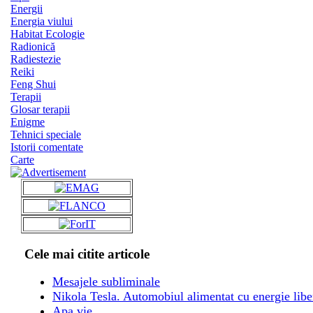
Energii
Energia viului
Habitat Ecologie
Radionică
Radiestezie
Reiki
Feng Shui
Terapii
Glosar terapii
Enigme
Tehnici speciale
Istorii comentate
Carte
Cele mai citite articole
Mesajele subliminale
Nikola Tesla. Automobiul alimentat cu energie libe
Apa vie