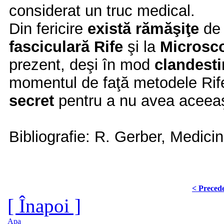
considerat un truc medical.
Din fericire
există rămăşiţe
de 
fasciculară Rife
şi la
Microsco
prezent, deşi în mod
clandesti
momentul de faţă metodele Rife
secret
pentru a nu avea aceeaşi
Bibliografie: R. Gerber, Medicin
< Preced
[ Înapoi ]
Apa