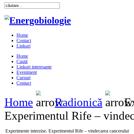
Home
Contact
Linkuri
Home
Caută
Linkuri interesante
Eveniment
Cursuri
Contact
Home
Radionică
Ex
Experimentul Rife – vindec
Experimente interzise. Experimentul Rife – vindecarea cancerului