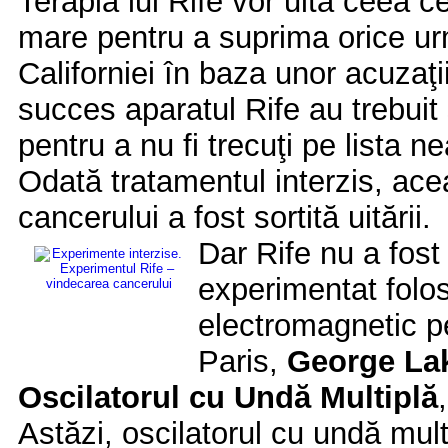
Terapia lui Rife vor uita ceea c
mare pentru a suprima orice urmă
Californiei în baza unor acuzaţi
succes aparatul Rife au trebuit 
pentru a nu fi trecuţi pe lista n
Odată tratamentul interzis, ac
cancerului a fost sortită uitării.
Dar Rife nu a fost
experimentat folos
electromagnetic pe
Paris,
George La
Oscilatorul cu Undă Multiplă
Astăzi, oscilatorul cu undă mul