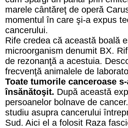
marele cântăreţ de operă Caruso
momentul în care şi-a expus te
cancerului.
Rife credea că această boală e
microorganism denumit BX. Rif
de rezonanţă a acestuia. Desco
frecvenţă animalele de laborat
Toate tumorile canceroase s-a
însănătoşit.
După această exper
persoanelor bolnave de cancer. 
studiu asupra cancerului întrepr
Sud. Aici el a folosit Raza fas