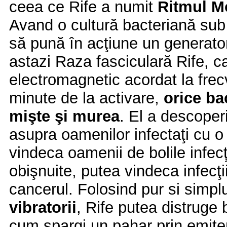
ceea ce Rife a numit
Ritmul M
Avand o cultură bacteriană sub
să pună în acţiune un generato
astazi Raza fasciculară Rife, 
electromagnetic acordat la fr
minute de la activare,
orice ba
mişte şi murea
. El a descoperi
asupra oamenilor infectaţi cu o
vindeca oamenii de bolile infecţ
obişnuite, putea vindeca infecţi
cancerul. Folosind pur si simp
vibratorii
, Rife putea distruge b
cum spargi un pahar prin emite