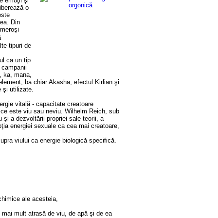
e emoţii şi
liberează o
este
rea. Din
umeroşi
ă
te tipuri de
l ca un tip
e campanii
hi, ka, mana,
 element, ba chiar Akasha, efectul Kirlian şi
şi utilizate.
rgie vitală - capacitate creatoare
 ce este viu sau neviu. Wilhelm Reich, sub
i a dezvoltării propriei sale teorii, a
epţia energiei sexuale ca cea mai creatoare,
pra viului ca energie biologică specifică.
 chimice ale acesteia,
l mai mult atrasă de viu, de apă şi de ea