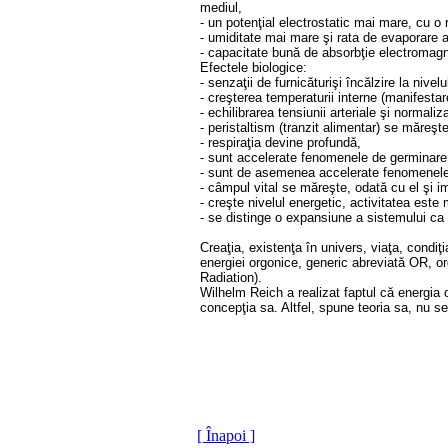
mediul,
- un potenţial electrostatic mai mare, cu 
- umiditate mai mare şi rata de evaporare 
- capacitate bună de absorbţie electromagn
Efectele biologice:
- senzaţii de furnicăturişi încălzire la nivelul
- creşterea temperaturii interne (manifestar
- echilibrarea tensiunii arteriale şi normaliz
- peristaltism (tranzit alimentar) se măreşte
- respiraţia devine profundă,
- sunt accelerate fenomenele de germinare,
- sunt de asemenea accelerate fenomenele d
- câmpul vital se măreşte, odată cu el şi i
- creşte nivelul energetic, activitatea este 
- se distinge o expansiune a sistemului ca în
Creaţia, existenţa în univers, viaţa, condi
energiei orgonice, generic abreviată OR, o
Radiation).
Wilhelm Reich a realizat faptul că energia 
concepţia sa. Altfel, spune teoria sa, nu se
[ Înapoi ]