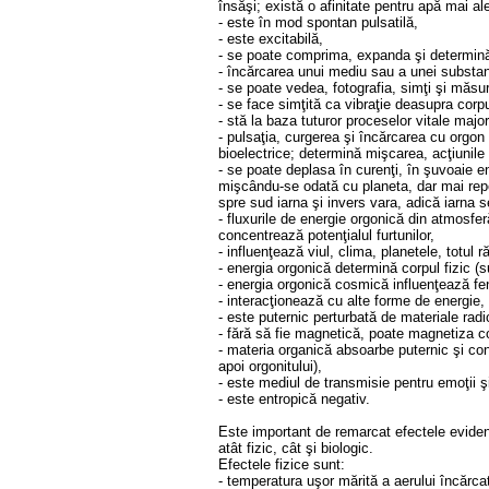
însăşi; există o afinitate pentru apă mai a
- este în mod spontan pulsatilă,
- este excitabilă,
- se poate comprima, expanda şi determină o
- încărcarea unui mediu sau a unei substanţă
- se poate vedea, fotografia, simţi şi măsu
- se face simţită ca vibraţie deasupra corpu
- stă la baza tuturor proceselor vitale major
- pulsaţia, curgerea şi încărcarea cu orgon
bioelectrice; determină mişcarea, acţiunile 
- se poate deplasa în curenţi, în şuvoaie en
mişcându-se odată cu planeta, dar mai reped
spre sud iarna şi invers vara, adică iarna 
- fluxurile de energie orgonică din atmosfer
concentrează potenţialul furtunilor,
- influenţează viul, clima, planetele, totul 
- energia orgonică determină corpul fizic (s
- energia orgonică cosmică influenţează fe
- interacţionează cu alte forme de energie,
- este puternic perturbată de materiale ra
- fără să fie magnetică, poate magnetiza co
- materia organică absoarbe puternic şi cons
apoi orgonitului),
- este mediul de transmisie pentru emoţii ş
- este entropică negativ.
Este important de remarcat efectele evidenţ
atât fizic, cât şi biologic.
Efectele fizice sunt:
- temperatura uşor mărită a aerului încărca