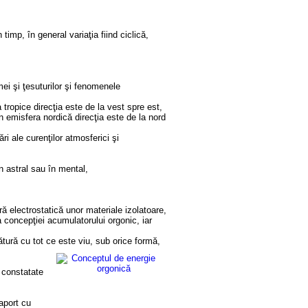
mp, în general variaţia fiind ciclică,
ei şi ţesuturilor şi fenomenele
 tropice direcţia este de la vest spre est,
n emisfera nordică direcţia este de la nord
i ale curenţilor atmosferici şi
în astral sau în mental,
ă electrostatică unor materiale izolatoare,
a concepţiei acumulatorului orgonic, iar
tură cu tot ce este viu, sub orice formă,
 constatate
aport cu