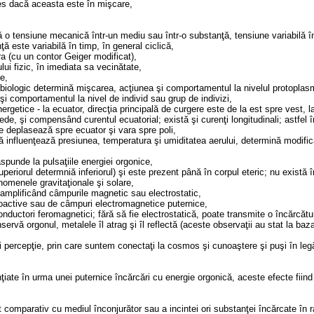
les dacă aceasta este în mişcare,
 tensiune mecanică într-un mediu sau într-o substanţă, tensiune variabilă în ti
 este variabilă în timp, în general ciclică,
ra (cu un contor Geiger modificat),
lui fizic, în imediata sa vecinătate,
e,
 biologic determină mişcarea, acţiunea şi comportamentul la nivelul protoplasm
şi comportamentul la nivel de individ sau grup de indivizi,
ergetice - la ecuator, direcţia principală de curgere este de la est spre vest, la
e, şi compensând curentul ecuatorial; există şi curenţi longitudinali; astfel î
se deplasează spre ecuator şi vara spre poli,
ă influenţează presiunea, temperatura şi umiditatea aerului, determină modificăr
răspunde la pulsaţiile energiei orgonice,
uperiorul determniă inferiorul) şi este prezent până în corpul eteric; nu există 
nomenele gravitaţionale şi solare,
 amplificând câmpurile magnetic sau electrostatic,
dioactive sau de câmpuri electromagnetice puternice,
nductori feromagnetici; fără să fie electrostatică, poate transmite o încărcătur
ervă orgonul, metalele îl atrag şi îl reflectă (aceste observaţii au stat la baz
i percepţie, prin care suntem conectaţi la cosmos şi cunoaştere şi puşi în legă
iate în urma unei puternice încărcări cu energie orgonică, aceste efecte fiind
t comparativ cu mediul înconjurător sau a incintei ori substanţei încărcate în r