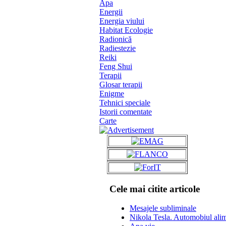
Apa
Energii
Energia viului
Habitat Ecologie
Radionică
Radiestezie
Reiki
Feng Shui
Terapii
Glosar terapii
Enigme
Tehnici speciale
Istorii comentate
Carte
Cele mai citite articole
Mesajele subliminale
Nikola Tesla. Automobiul alime