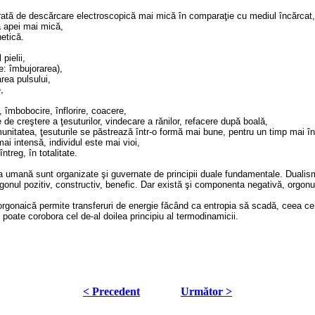
o rată de descărcare electroscopică mai mică în comparaţie cu mediul încărcat,
a apei mai mică,
etică.
 pielii,
e: îmbujorarea),
area pulsului,
,
 îmbobocire, înflorire, coacere,
e creştere a ţesuturilor, vindecare a rănilor, refacere după boală,
munitatea, ţesuturile se păstrează într-o formă mai bune, pentru un timp mai î
mai intensă, individul este mai vioi,
treg, în totalitate.
ţia umană sunt organizate şi guvernate de principii duale fundamentale. Dualis
rgonul pozitiv, constructiv, benefic. Dar există şi componenta negativă, orgo
orgonaică permite transferuri de energie făcând ca entropia să scadă, ceea ce
 poate corobora cel de-al doilea principiu al termodinamicii.
< Precedent
Următor >