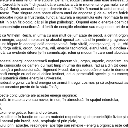
elegere a unor fenomene subtile. De la începutul carierei sale este interesat d
 Cercetările sale îl dirijează către concluzia că în momentul orgasmului se e
. După Reich, această energie, departe de a fi întâlnită numai în actul sexual, 
ătoase. Este singura care poate elibera omul de angoase şi de a-i aduce ferici
educaţie rigidă şi frustrantă, funcţia naturală a orgasmului este reprimată la n
 în plan fiziologic, cât şi în plan psihologic.
Orgonul este o energie cosmic
oncentraţie neuniformă, diferită de energiile electrice sau magnetice, ori de al
 că Wilhelm Reich, în urmă cu mai mult de jumătate de secol, a definit orgonu
e energie, aspect interesant şi absolut ignorat azi, când în penibile şi agresiv
sunt băgate în aceeaşi oală energia vitală, forţa vitală, energia vieţii, qi, ki, c
l, forţa odică, orgon, pneuma, vril, energia tachionică, elanul vital, al cincilea
ică, cu evidente diferenţe în semnificaţii, roluri şi moduri în care sunt abordate 
cestei energii concentrează noţiuni precum viu, organ, organic, organism, ene
ă cunoscută de oameni cu mult timp în urmă din natură, radiază din tot ceea
luenţă a profesorului său, Sigmund Freud, dar şi a cercetărilor sale în domeniu ş
stă energie cu cel de-al doilea instinct, cel al perpetuării speciei şi cu conc
 puternică dintre energiile universale.
siderat orgonul ca fiind energia ce animă întregul cosmos şi că acţionează asu
nice cosmice provin de la viaţa însăşi.
pecte concludente ale acestei energii orgonice:
ală: în materia vie sau nevie, în nori, în atmosferă, în spaţiul interstelar,
),
e,
luxuri energetice, formând vortexuri,
e diferite în funcţie de natura materiei respective şi de proprietăţile fizice şi
atural prin hrană, apă, respiraţie şi prin piele,
lui prin: atracţie, respingere, absrbţie sau reflexie - energia orgonică este ce