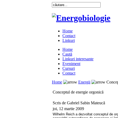
Home
Contact
Linkuri
Home
Caută
Linkuri interesante
Eveniment
Cursuri
Contact
Home
Energii
Concept
Conceptul de energie orgonică
Scris de Gabriel Sabin Mateucă
joi, 12 martie 2009
Wilhelm Reich a dezvoltat conceptul de org