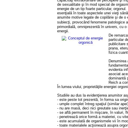
capacităţi extraordinare de percepere şi înţ
de sexualitate şi în mod special de orgasm.
energie de un tip foarte particular, orgonul
esenţială în toate aspectele unei vieţi săn
anumite motive legate de copilărie şi de o 
subiecţi, provocând fenomene patologice atât
primordială, omniprezentă în univers, cu o c
energii.
De remarcat
particular d
publicitare 
prana, eteru
fizica cuant
Denumirea a
fundamental
evidenta inf
asociat acea
dominantă şi
Reich a con
În lumea viului, proprietăţile energiei orgo
Studiile au dus la evidenţierea anumitor as
- este peste tot prezentă, în forma sa origin
- umple complet întreg spaţiul (similar apei
- nu are masă, deci nici greutate sau inerţi
- se află permanent în mişcare, în valuri, f
- penetrează orice formă a materiei, cu vitez
- este acumulată de organismele vii în mod n
- toate materialele acţionează asupra orgonu