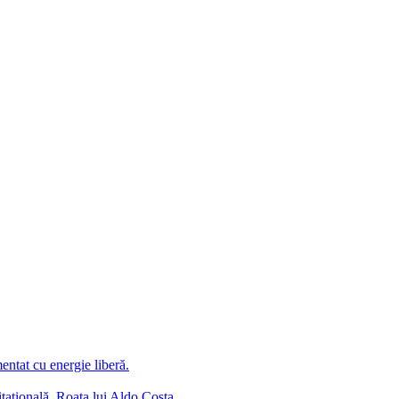
ntat cu energie liberă.
itaţională. Roata lui Aldo Costa.