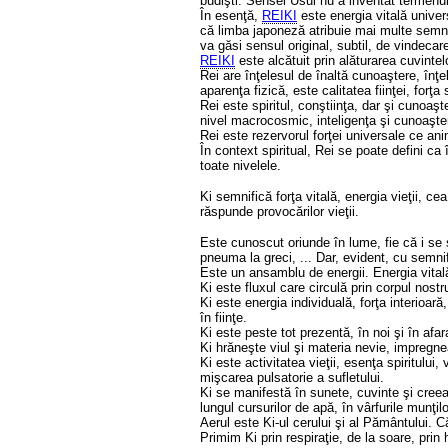
budişti. Sensei Usui nu a inventat termenul
În esenţă,
REIKI
este energia vitală univers
că limba japoneză atribuie mai multe semnif
va găsi sensul original, subtil, de vindecare
REIKI
este alcătuit prin alăturarea cuvinte
Rei are înţelesul de înaltă cunoaştere, înţe
aparenţa fizică, este calitatea fiinţei, forţ
Rei este spiritul, conştiinţa, dar şi cunoaşt
nivel macrocosmic, inteligenţa şi cunoaşter
Rei este rezervorul forţei universale ce ani
În context spiritual, Rei se poate defini ca
toate nivelele.
Ki semnifică forţa vitală, energia vieţii, c
răspunde provocărilor vieţii.
Este cunoscut oriunde în lume, fie că i se 
pneuma la greci, ... Dar, evident, cu semnific
Este un ansamblu de energii. Energia vitală in
Ki este fluxul care circulă prin corpul nostr
Ki este energia individuală, forţa interioar
în fiinţe.
Ki este peste tot prezentă, în noi şi în afa
Ki hrăneşte viul şi materia nevie, impregne
Ki este activitatea vieţii, esenţa spiritului,
mişcarea pulsatorie a sufletului.
Ki se manifestă în sunete, cuvinte şi cre
lungul cursurilor de apă, în vârfurile munţilor
Aerul este Ki-ul cerului şi al Pământului. Că
Primim Ki prin respiraţie, de la soare, pri