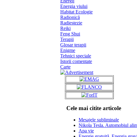
Energii
Energia viului
Habitat Ecologie
Radionică
Radiestezie
Reiki
Feng Shui
Terapii
Glosar terapii
Enigme
Tehnici speciale
Istorii comentate
Carte
Cele mai citite articole
Mesajele subliminale
Nikola Tesla. Automobiul alime
Apa vie
Energie gratuită. Energia grav