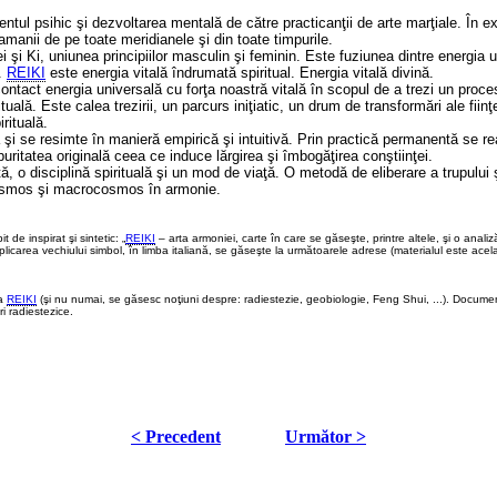
ntul psihic şi dezvoltarea mentală de către practicanţii de arte marţiale. În exe
manii de pe toate meridianele şi din toate timpurile.
şi Ki, uniunea principiilor masculin şi feminin. Este fuziunea dintre energia un
i.
REIKI
este energia vitală îndrumată spiritual. Energia vitală divină.
ontact energia universală cu forţa noastră vitală în scopul de a trezi un proc
ituală. Este calea trezirii, un parcurs iniţiatic, un drum de transformări ale fiin
irituală.
i se resimte în manieră empirică şi intuitivă. Prin practică permanentă se re
 puritatea originală ceea ce induce lărgirea şi îmbogăţirea conştiinţei.
tă, o disciplină spirituală şi un mod de viaţă. O metodă de eliberare a trupului şi
osmos şi macrocosmos în armonie.
 de inspirat şi sintetic: „
REIKI
– arta armoniei, carte în care se găseşte, printre altele, şi o ana
plicarea vechiului simbol, în limba italiană, se găseşte la următoarele adrese (materialul este acela
ma
REIKI
(şi nu numai, se găsesc noţiuni despre: radiestezie, geobiologie, Feng Shui, ...). Docum
i radiestezice.
< Precedent
Următor >