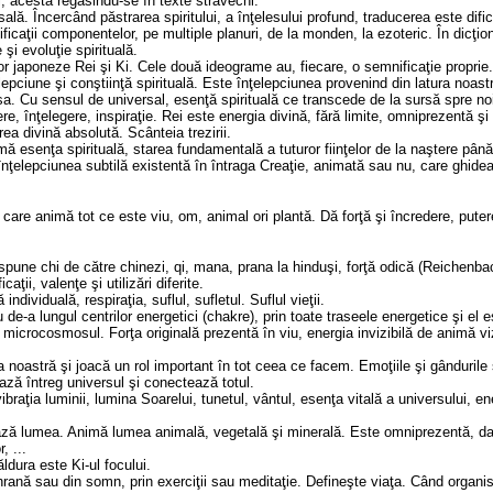
, acesta regăsindu-se în texte străvechi.
ală. Încercând păstrarea spiritului, a înţelesului profund, traducerea este dific
icaţii componentelor, pe multiple planuri, de la monden, la ezoteric. În dicţio
 şi evoluţie spirituală.
lor japoneze Rei şi Ki. Cele două ideograme au, fiecare, o semnificaţie proprie.
lepciune şi conştiinţă spirituală. Este înţelepciunea provenind din latura noas
a sa. Cu sensul de universal, esenţă spirituală ce transcede de la sursă spre noi,
ere, înţelegere, inspiraţie. Rei este energia divină, fără limite, omniprezentă ş
ea divină absolută. Scânteia trezirii.
mă esenţa spirituală, starea fundamentală a tuturor fiinţelor de la naştere pân
 înţelepciunea subtilă existentă în întraga Creaţie, animată sau nu, care ghidea
ea care animă tot ce este viu, om, animal ori plantă. Dă forţă şi încredere, pute
spune chi de către chinezi, qi, mana, prana la hinduşi, forţă odică (Reichenba
aţii, valenţe şi utilizări diferite.
dividuală, respiraţia, suflul, sufletul. Suflul vieţii.
u de-a lungul centrilor energetici (chakre), prin toate traseele energetice şi el
ă, microcosmosul. Forţa originală prezentă în viu, energia invizibilă de animă v
ra noastră şi joacă un rol important în tot ceea ce facem. Emoţiile şi gânduril
ază întreg universul şi conectează totul.
 vibraţia luminii, lumina Soarelui, tunetul, vântul, esenţa vitală a universului, e
ează lumea. Animă lumea animală, vegetală şi minerală. Este omniprezentă, d
, ...
ldura este Ki-ul focului.
n hrană sau din somn, prin exerciţii sau meditaţie. Defineşte viaţa. Când organ