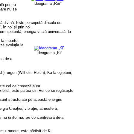
Ideograma „Rei”
ilă pentru
nare nu se
tră divină. Este percepută dincolo de
 în noi şi prin noi.
i omnipotentă, energia vitală universală, la
ă la moarte.
ză evoluţia la
Ideograma „Ki”
rea de a
ch), orgon (Wilhelm Reich), Ka la egipteni,
 este cel ce creează aura.
izibilul, este partea din Rei ce se regăseşte
e sunt structurate pe această energie.
nergia Creaţiei, vibraţie, atmosferă,
ar nu uniformă. Se concentrează de-a
ismul moare, este părăsit de Ki.