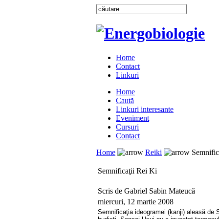
Home
Contact
Linkuri
Home
Caută
Linkuri interesante
Eveniment
Cursuri
Contact
Home
Reiki
Semnifica
Semnificaţii Rei Ki
Scris de Gabriel Sabin Mateucă
miercuri, 12 martie 2008
Semnificaţia ideogramei (kanji) aleasă de