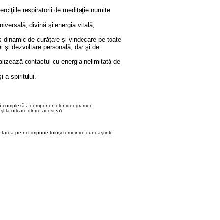
rciţiile respiratorii de meditaţie numite
iversală, divină şi energia vitală,
es dinamic de curăţare şi vindecare pe toate
ţei şi dezvoltare personală, dar şi de
alizează contactul cu energia nelimitată de
 a spiritului.
liză complexă a componentelor ideogramei.
şi la oricare dintre acestea):
entarea pe net impune totuşi temeinice cunoaştinţe