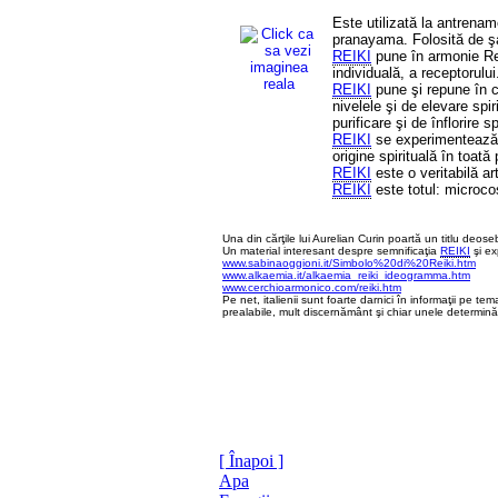
Este utilizată la antrename
pranayama. Folosită de şa
REIKI
pune în armonie Rei 
individuală, a receptorulu
REIKI
pune şi repune în c
nivelele şi de elevare spir
purificare şi de înflorire sp
REIKI
se experimentează ş
origine spirituală în toată
REIKI
este o veritabilă ar
REIKI
este totul: microc
Una din cărţile lui Aurelian Curin poartă un titlu deosebit
Un material interesant despre semnificaţia
REIKI
şi ex
www.sabinaoggioni.it/Simbolo%20di%20Reiki.htm
www.alkaemia.it/alkaemia_reiki_ideogramma.htm
www.cerchioarmonico.com/reiki.htm
Pe net, italienii sunt foarte darnici în informaţii pe te
prealabile, mult discernământ şi chiar unele determinăr
[ Înapoi ]
Apa