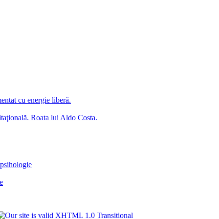
ntat cu energie liberă.
itaţională. Roata lui Aldo Costa.
apsihologie
te