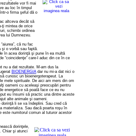
rezultatele vor fi mai
re au loc în timpul
ntr-o firma şeful dă o
fac altceva decât să
-ţi mintea de orice
ruri, schimbi ordinea
area lui Dumnezeu.
“aiurea”, că nu fac
a şi o vorbă sau faptă.
de în acea dorinţă şi pune în ea multă
de “coincidenţe” care-l aduc din ce în ce
nt nu a dat rezultate. M-am dus la
sugerat
BIOENERGIA
dar nu mi-a dat nici o
t să cunosc un bioenergoterapeut. La
ile mele spirituale. De aici am mers din om
ulţi oameni cu aceleaşi preocupări pentru
ode energetice să poată face ce eu nu
eput eu însumi să practic una dintre aceste
ajut alte animale şi oameni.
dorinţă li se va îndeplini. Sau cred că
a materializa. Sau dacă poarta roşu în
e este numitorul comun al tuturor acestor
nească dorinţele,
. Chiar şi atunci