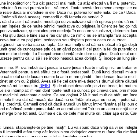
ne începătorilor : “cu cât practici mai mult, cu atât efectul va fi mai puternic, 
 trebuie să creezi premiza lor – să crezi. Toate aceste fenomene energetice ca
de reale dacă ai încredere în ele. Dacă nu, puterea lor este nulă. De ce? Dacă î
e întâmplă dacă aceeaşi comandă o dă femeia de servici ?
us când a auzit că practic meditaţia cu vizualizare să mă opresc pentru că nu 
u am înţeles de ce multe tehnici meditative cu originea în Orient se fac golindu
rin vizualizare, şi mai ales prin credinţa în ceea ce vizualizezi, determini luc
le. Nu ştiu dacă e bine sau e rău dar ştiu ca nimic nu se întamplă fară accept
 ceva bun e ca poţi primi pedeapsa sau răsplata pentru ceea ce ai creat.
u gândul, cu vorba sau cu fapta. Cei mai mulţi cred că nu e păcat să gândeşti 
umit grad de cunoaştere ştiu că un gând poate fi cel puţin la fel de puternic c
rii multor dorinţe. La început orice dorinţă este doar un gând. Dacă omul cre
lucreze pentru ca lui să i se îndeplinească acea dorinţă. Şi începe un lung şir 
 mine. Mi s-a îmbolnăvit pisica la care ţineam foarte mult şi nici un tratame
eterinară pentru a mă sfătui cu o fostă profesoară. După lungi discuţii mi-a 
ătre cabinetul unde lucram numai la asta m-am gândit – îmi doream foarte mul
abinet un om cu 2 pisici. Avea să fie cel care mi-a deschis drumul către căutar
avea să-mi fie maestru
REIKI
. Şi de atunci descopăr pe zi ce trece, tot mai m
Ce s-a întamplat: mi-am dorit foarte mult să cunosc pe cineva care, prin met
 medicinii veterinare clasice. Ce am obţinut ? Mult mai mult de atât, am înc
cii mele îi era dat să moară, dar dacă nu se întâmpla aşa, eu nu aş fi putut să 
ă şi credinţă. Oamenii cred că dacă aruncă un bănuţ într-o fântână şi îşi pun o 
ând mănâncă pentru prima dată un anumit aliment într-un an acea dorinţă se v
 merge bine tot anul. Culmea e că, de cele mai multe ori, chiar aşa este. Car
 lumea, stăpâneşte-te pe tine însuţi”. Eu vă spun: dacă vreţi să vi se îndepli
a fi imposibil atâta timp cât îndeplinirea dorinţelor voastre nu face rău nimănui
a întoarce înzecit asupra voastră şi familiilor voastre.