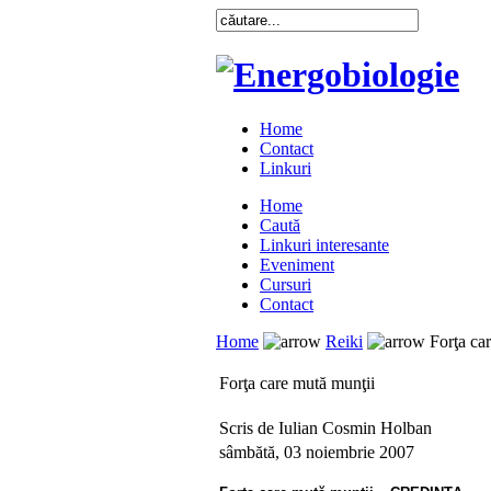
Home
Contact
Linkuri
Home
Caută
Linkuri interesante
Eveniment
Cursuri
Contact
Home
Reiki
Forţa car
Forţa care mută munţii
Scris de Iulian Cosmin Holban
sâmbătă, 03 noiembrie 2007