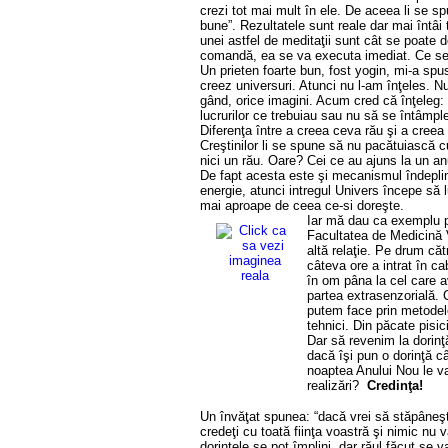
crezi tot mai mult în ele. De aceea li se spu
bune”. Rezultatele sunt reale dar mai întâi
unei astfel de meditaţii sunt cât se poate 
comandă, ea se va executa imediat. Ce s
Un prieten foarte bun, fost yogin, mi-a sp
creez universuri. Atunci nu l-am înţeles. N
gând, orice imagini. Acum cred că înţeleg: p
lucrurilor ce trebuiau sau nu să se întâmp
Diferenţa între a creea ceva rău şi a creea
Creştinilor li se spune să nu pacătuiască c
nici un rău. Oare? Cei ce au ajuns la un an
De fapt acesta este şi mecanismul îndeplini
energie, atunci intregul Univers începe să 
mai aproape de ceea ce-si doreşte.
Iar mă dau ca exemplu pe
Facultatea de Medicină V
altă relaţie. Pe drum c
câteva ore a intrat în c
în om pâna la cel care 
partea extrasenzorială. 
putem face prin metodele
tehnici. Din păcate pisi
Dar să revenim la dorinţ
dacă îşi pun o dorinţă c
noaptea Anului Nou le va
realizări?
Credinţa!
Un învăţat spunea: “dacă vrei să stăpâneşti
credeţi cu toată fiinţa voastră şi nimic nu v
dorinţele se pot împlini, dar răul făcut se v