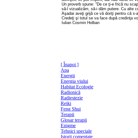
Un proverb spune: “De ce ţi-e frică nu sca
să-l vizualizăm, să-i dăm putere. Cu alte c
Aşadar aveţi grijă ce vă doriţi pentru că s
Credeţi şi totul se va face după credinţa v
Iulian Cosmin Holban
[ Înapoi ]
Apa
Energii
Energia viului
Habitat Ecologie
Radionică
Radiestezie
Reiki
Feng Shui
Terapii
Glosar terapii
Enigme
Tehnici speciale
Istorii comentate