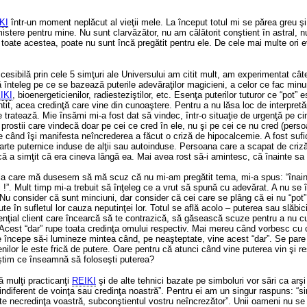
KI
într-un moment neplăcut al vieţii mele. La început totul mi se părea greu şi
istere pentru mine. Nu sunt clarvăzător, nu am călătorit conştient în astral, 
 toate acestea, poate nu sunt încă pregătit pentru ele. De cele mai multe ori e
esibilă prin cele 5 simţuri ale Universului am citit mult, am experimentat cât
ă înteleg pe ce se bazează puterile adevăraţilor magicieni, a celor ce fac minu
IKI
, bioenergeticienilor, radiesteziştilor, etc. Esenţa puterilor tuturor ce “pot” e
tit, acea credinţă care vine din cunoaştere. Pentru a nu lăsa loc de interpret
 ce tratează. Mie însămi mi-a fost dat să vindec, într-o situaţie de urgenţă pe 
prostii care vindecă doar pe cei ce cred în ele, nu şi pe cei ce nu cred (perso
 când îşi manifesta neîncrederea a făcut o criză de hipocalcemie. A fost sufic
rte puternice induse de alţii sau autoinduse. Persoana care a scapat de criză,
 că a simţit că era cineva lângă ea. Mai avea rost să-i amintesc, că înainte s
 la care mă dusesem să mă scuz că nu mi-am pregătit tema, mi-a spus: “înaint
i !”. Mult timp mi-a trebuit să înţeleg ce a vrut să spună cu adevărat. A nu se
 Nu consider că sunt minciuni, dar consider că cei care se plâng că ei nu “pot”,
caute în sufletul lor cauza neputinţei lor. Totul se află acolo – puterea sau slăb
nţial client care încearcă să te contrazică, să găsească scuze pentru a nu cump
 Acest “dar” rupe toata credinţa omului respectiv. Mai mereu când vorbesc cu
ee începe să-i lumineze mintea când, pe neaşteptate, vine acest “dar”. Se pare
enilor le este frică de putere. Oare pentru că atunci când vine puterea vin şi 
u ştim ce înseamnă să foloseşti puterea?
ă mulţi practicanţi
REIKI
şi de alte tehnici bazate pe simboluri vor sări ca arşi
indiferent de voinţa sau credinţa noastră”. Pentru ei am un singur raspuns: “si
ste necredinţa voastră, subconştientul vostru neîncrezător”. Unii oameni nu se 