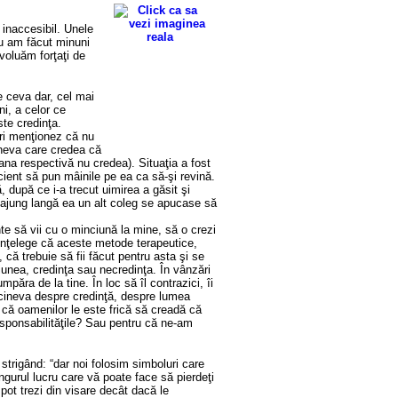
 inaccesibil. Unele
nu am făcut minuni
voluăm forţaţi de
e ceva dar, cel mai
ni, a celor ce
ste credinţa.
ări menţionez că nu
cineva care credea că
ana respectivă nu credea). Situaţia a fost
ient să pun mâinile pe ea ca să-şi revină.
 după ce i-a trecut uimirea a găsit şi
a ajung langă ea un alt coleg se apucase să
e să vii cu o minciună la mine, să o crezi
 înţelege că aceste metode terapeutice,
 că trebuie să fii făcut pentru asta şi se
iciunea, credinţa sau necredinţa. În vânzări
ăra de la tine. În loc să îl contrazici, îi
 cineva despre credinţă, despre lumea
 că oamenilor le este frică să creadă că
responsabilităţile? Sau pentru că ne-am
 strigând: “dar noi folosim simboluri care
ngurul lucru care vă poate face să pierdeţi
pot trezi din visare decât dacă le