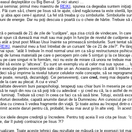
 ceasul deşteptător cu Big Ben-ul. Şi nici atunci …
nui seminar, primul meu maestru de
REIKI
, spunea ca degeaba suntem iniţiaţi
. Păi cum să-L chemi pe Iisus să te ajute, când rugăciunea ta este sterilă, lip
e şi abia apoi cere-I ajutorul. La fel stă treaba şi cu simbolurile. Simbolurile su
iuni de energie. Dar nu poţi descuia o poartă cu o cheie de hârtie. Trebuie să 
ă o perioadă de 21 de zile de “curăţare”, aşa zisa criză de vindecare, în care 
Unii spun că durează mai mult sau mai puţin în funcţie de nivelul de curăţenie al 
 atât a ţinut post Mikao Usui înainte sa primească simbolurile. Sunt tentat să
REIKI
, maestrul meu a fost întrebat de un cursant “de ce 21 de zile?”. Pe lân
mai spus: “atât îi trebuie în mod normal unui om ca să-şi restructureze psihicu
aţi de lumea materială pe care o percepem prin cele 5 simţuri şi la ce blocaje
u pe care singuri ni le formăm, nici nu este de mirare că unora ne trebuie mai
l să existe şi “altceva”. Eu sunt un exemplu viu al celor mai sus spuse … 
execuţie pentru exerciţiile sale câte un an. Aceasta pentru că atât îi trebuie
eci să-şi imprime la nivelul tuturor celulelor noile concepte, să se reprograme
e poate, renunţă, dezamăgiţi. Cei perseverenţi, care
cred,
merg mai departe ş
 de la care au plecat. A cui e vina?
litate devenim buni parapsihologi, terapeuţi sau chiar buni în meseria pe car
să te naşti din nou ca să poţi trăi cu adevărat – şi cred eu că, la o astfel de 
 luminaţi. Trebuie să crezi în ceea ce faci ca să iasă bine. Totuşi, există exce
 eforturi deosebite, capată anumite daruri de la Dumnezeu. Am cunoscut pe cin
a cu cineva îi vedea fragmente din viaţă. Şi toate astea au început dintr-o 
it aceste daruri pentru că, probabil, le-au mai avut şi în alte vieţi. În acest a
zice ideile despre credinţă şi încredere. Pentru toţi aceia îl voi cita pe Iisus:
, dar îl puteţi contrazice pe Iisus ?!?
zualizare. Toate aceste tehnici dau rezultate pe măsură ce le exersezi tot ma