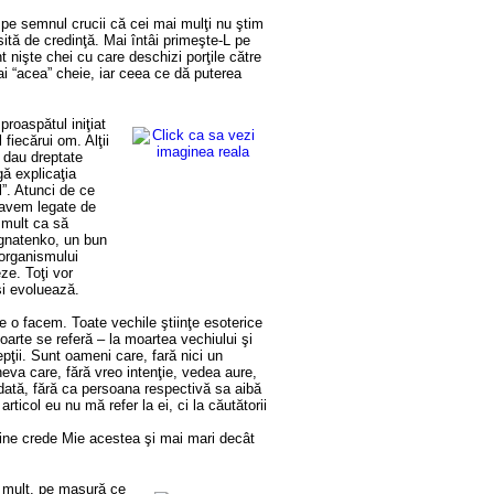
 pe semnul crucii că cei mai mulţi nu ştim
sită de credinţă. Mai întâi primeşte-L pe
nt nişte chei cu care deschizi porţile către
ai “acea” cheie, iar ceea ce dă puterea
proaspătul iniţiat
fiecărui om. Alţii
 dau dreptate
gă explicaţia
l”. Atunci de ce
 avem legate de
 mult ca să
Ignatenko, un bun
 organismului
ze. Toţi vor
i evoluează.
e o facem. Toate vechile ştiinţe esoterice
moarte se referă – la moartea vechiului şi
pţii. Sunt oameni care, fară nici un
eva care, fără vreo intenţie, vedea aure,
dată, fără ca persoana respectivă sa aibă
rticol eu nu mă refer la ei, ci la căutătorii
 “cine crede Mie acestea şi mai mari decât
i mult, pe masură ce