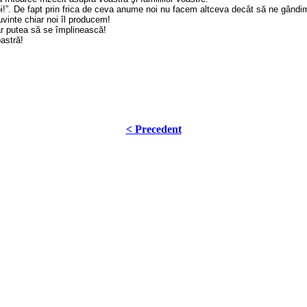
pi!”. De fapt prin frica de ceva anume noi nu facem altceva decât să ne gândi
uvinte chiar noi îl producem!
-ar putea să se împlinească!
oastră!
< Precedent