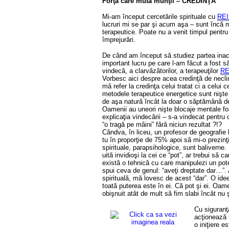
Forţa care mută munţii – CREDINŢA
Mi-am început cercetările spirituale cu
REI
lucruri mi se par şi acum aşa – sunt încă m
terapeutice. Poate nu a venit timpul pentru
împrejurări.
De când am început să studiez partea inacc
important lucru pe care l-am făcut a fost s
vindecă, a clarvăzătorilor, a terapeuţilor
RE
Vorbesc aici despre acea credinţă de neclin
mă refer la credinţa celui tratat ci a celui
metodele terapeutice energetice sunt nişte 
de aşa natură încât la doar o săptămână de
Oamenii au uneori nişte blocaje mentale foa
explicaţia vindecării – s-a vindecat pentru
“o tragă pe mâini” fără niciun rezultat ?!?
Cândva, în liceu, un profesor de geografie
tu în proporţie de 75% apoi să mi-o prezinţ
spirituale, parapsihologice, sunt baliverne.
uită invidioşi la cei ce “pot”, ar trebui să 
există o tehnică cu care manipulezi un pote
spui ceva de genul: “aveţi dreptate dar…”.
spirituală, mă lovesc de acest “dar”. O id
toată puterea este în ei. Că pot şi ei. Oam
obişnuit atât de mult să fim slabi încât n
Cu siguranţ
acţionează 
o iniţiere e