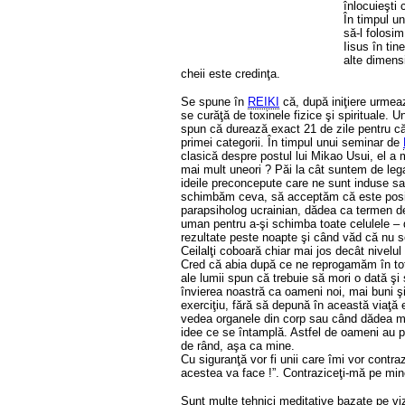
înlocuieşti
În timpul u
să-l folosim
Iisus în tin
alte dimens
cheii este credinţa.
Se spune în
REIKI
că, după iniţiere urmeaz
se curăţă de toxinele fizice şi spirituale. 
spun că durează exact 21 de zile pentru că
primei categorii. În timpul unui seminar de
clasică despre postul lui Mikao Usui, el a 
mai mult uneori ? Păi la cât suntem de leg
ideile preconcepute care ne sunt induse sa
schimbăm ceva, să acceptăm că este posibi
parapsiholog ucrainian, dădea ca termen de 
uman pentru a-şi schimba toate celulele – d
rezultate peste noapte şi când văd că nu s
Ceilalţi coboară chiar mai jos decât nivelul
Cred că abia după ce ne reprogamăm în tota
ale lumii spun că trebuie să mori o dată şi 
învierea noastră ca oameni noi, mai buni şi
exerciţiu, fără să depună în această viaţă
vedea organele din corp sau când dădea mân
idee ce se întamplă. Astfel de oameni au prim
de rând, aşa ca mine.
Cu siguranţă vor fi unii care îmi vor contra
acestea va face !”. Contraziceţi-mă pe mine
Sunt multe tehnici meditative bazate pe vi