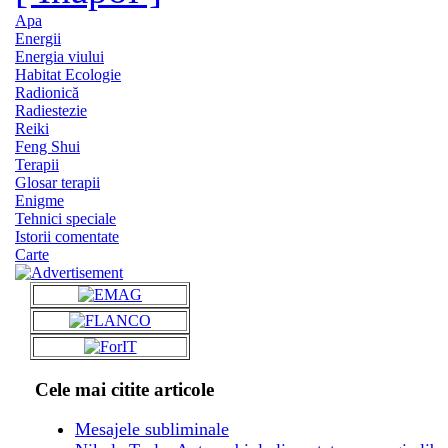
Apa
Energii
Energia viului
Habitat Ecologie
Radionică
Radiestezie
Reiki
Feng Shui
Terapii
Glosar terapii
Enigme
Tehnici speciale
Istorii comentate
Carte
Cele mai citite articole
Mesajele subliminale