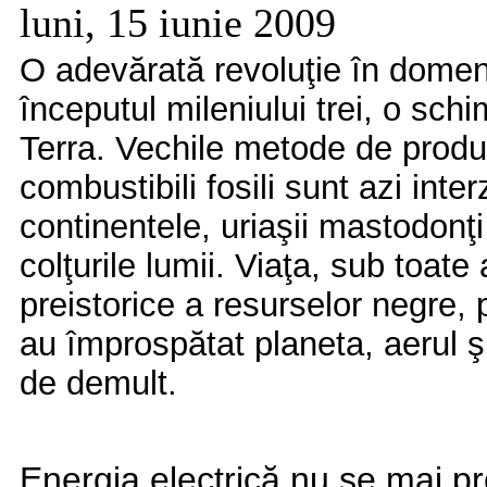
luni, 15 iunie 2009
O adevărată revoluţie în domeni
începutul mileniului trei, o schi
Terra. Vechile metode de produ
combustibili fosili sunt azi inte
continentele, uriaşii mastodonţi
colţurile lumii. Viaţa, sub toat
preistorice a resurselor negre, 
au împrospătat planeta, aerul ş
de demult.
Energia electrică nu se mai p