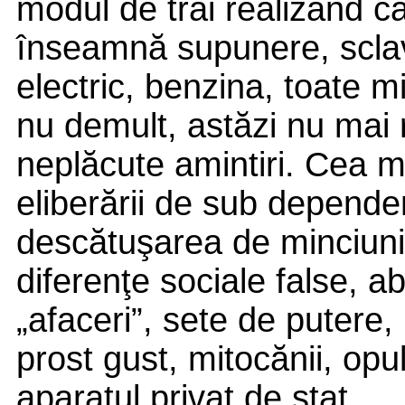
modul de trai realizând c
înseamnă supunere, sclavi
electric, benzina, toate 
nu demult, astăzi nu mai 
neplăcute amintiri. Cea m
eliberării de sub depende
descătuşarea de minciuni,
diferenţe sociale false, ab
„afaceri”, sete de putere, 
prost gust, mitocănii, opul
aparatul privat de stat.