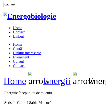
Home
Contact
Linkuri
Home
Caută
Linkuri interesante
Eveniment
Cursuri
Contact
Home
Energii
Energ
Energiile începutului de mileniu
Scris de Gabriel Sabin Mateucă