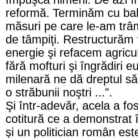
reformă. Terminăm cu bali
măsuri pe care le-am trâ
de tâmpiţi. Restructurăm
energie şi refacem agric
fără mofturi şi îngrădiri 
milenară ne dă dreptul s
o străbunii noştri ...”.
Şi într-adevăr, acela a f
cotitură ce a demonstrat 
şi un politician român est